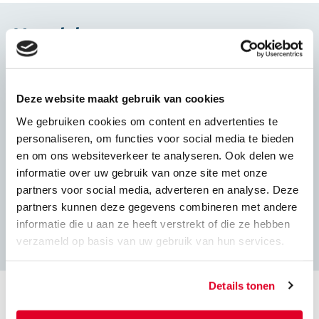
Lijmblokken zijn rechthoekige blokken met:
Voordelen
• labyrintprofiel op de kopse kanten;
• ‘hol-en-dol’-profilering aan de boven- en onderkant;
• twee duimgaten aan de bovenzijde.
Snel uit voorraad leverbaar.
Deze website maakt gebruik van cookies
Toepassing:
Op de bouwplaats op maat te knippen en
We gebruiken cookies om content en advertenties te
• L67: niet-dragende scheidingswanden.
zagen.
personaliseren, om functies voor social media te bieden
• Lijmblokken kunnen worden toegepast bij dragende en
en om ons websiteverkeer te analyseren. Ook delen we
niet-dragende wanden en binnenspouwbladen.
informatie over uw gebruik van onze site met onze
• L120, L150, L214: ankerloze spouwmuren en kopgevels.
Lijmwerk is sterker dan metselwerk.
partners voor social media, adverteren en analyse. Deze
• Funderingsmetselwerk.
partners kunnen deze gegevens combineren met andere
Hogere verwerkingssnelheid dan bij
informatie die u aan ze heeft verstrekt of die ze hebben
Kalkzandsteen lijmblokken kunnen worden toegepast in
metselen.
verzameld op basis van uw gebruik van hun services.
binnenwanden waar gebruik van een stelmachine niet
mogelijk is. Als machinale verwerking van blokken wel
mogelijk is, kunt u
elementen
gebruiken. Die zorgen voor
Details tonen
een hogere verwerkingssnelheid – altijd een voordeel.
Technische specificaties