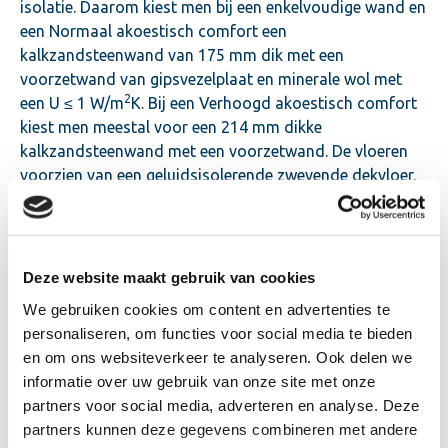
isolatie. Daarom kiest men bij een enkelvoudige wand en
een Normaal akoestisch comfort een
kalkzandsteenwand van 175 mm dik met een
voorzetwand van gipsvezelplaat en minerale wol met
2
een U ≤ 1 W/m
K. Bij een Verhoogd akoestisch comfort
kiest men meestal voor een 214 mm dikke
kalkzandsteenwand met een voorzetwand. De vloeren
voorzien van een geluidsisolerende zwevende dekvloer.
Zonder eis voor de warmte-isolatie zijn Calduran
Kalkzandsteen Hoogbouwelementen, met een
wanddikte van tenminste 250 mm (EH250), of Calduran
Deze website maakt gebruik van cookies
Kalkzandsteen elementen met een wanddikte van 300
We gebruiken cookies om content en advertenties te
mm (E300) mogelijk. Bij een verhoogd akoestisch
personaliseren, om functies voor social media te bieden
comfort is een extra voorzetwand noodzakelijk.
en om ons websiteverkeer te analyseren. Ook delen we
informatie over uw gebruik van onze site met onze
partners voor social media, adverteren en analyse. Deze
partners kunnen deze gegevens combineren met andere