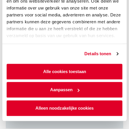
en om ons websiteverkeer te analyseren. Ook delen we
Flexibele aansluiting kalkzandsteen
informatie over uw gebruik van onze site met onze
binnenspouwblad op betonnen wand
partners voor social media, adverteren en analyse. Deze
partners kunnen deze gegevens combineren met andere
informatie die u aan ze heeft verstrekt of die ze hebben
Ankerloze spouwmuur kalkzandsteen, starre
verzameld op basis van uw gebruik van hun services.
koppeling binnenspouwblad met
lijmkoppelstrips
Details tonen
Massieve kalkzandsteenwand, starre koppeling
binnenspouwblad met lijmkoppelstrips
Alle cookies toestaan
Ankerloze spouwmuur kalkzandsteen flexibele
aansluiting met binnenspouwblad
Aanpassen
Massieve kalkzandsteenwand flexibele
Alleen noodzakelijke cookies
aansluiting met binnenspouwblad