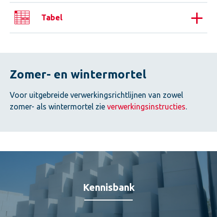
Opslag
Tabel
Bewaar Calduran lijmmortel droog en afgesloten in de
originele verpakking, vrij van de grond. De houdbaarheid
bedraagt circa 9 maanden na productiedatum.
Zomer- en wintermortel
Verbruik
Voor uitgebreide verwerkingsrichtlijnen van zowel
Op het
assortimentsoverzicht
staat de benodigde
zomer- als wintermortel zie
verwerkingsinstructies
.
lijmmortel per m² voor de diverse kalkzandsteen
producten.
Kennisbank