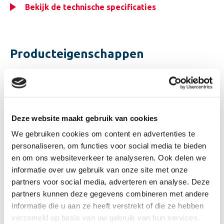
Bekijk de technische specificaties
Producteigenschappen
Lijmmortel heeft een snellere verharding dan
metselmortel, waardoor na 1 dag dezelfde
hechtsterkte wordt verkregen als bij een normale
metselmortel na 28 dagen.
Deze website maakt gebruik van cookies
Korrelgrootte maximaal 1 mm, waardoor
We gebruiken cookies om content en advertenties te
lijmvoegen mogelijk zijn van circa 2 mm dikte.
personaliseren, om functies voor social media te bieden
Gemodificeerd om uitdroging van de lijm tegen te
en om ons websiteverkeer te analyseren. Ook delen we
gaan.
informatie over uw gebruik van onze site met onze
Lichte verwerking.
partners voor social media, adverteren en analyse. Deze
Chromaatarm volgens TRGS 613.
partners kunnen deze gegevens combineren met andere
Verkrijgbaar in een zomermortel en een
informatie die u aan ze heeft verstrekt of die ze hebben
wintermortelkwaliteit
verzameld op basis van uw gebruik van hun services.