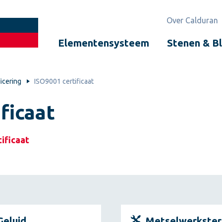
Over Calduran
Elementensysteem
Stenen & B
ficering
ISO9001 certificaat
ficaat
ificaat
Geluid
Metselwerkster