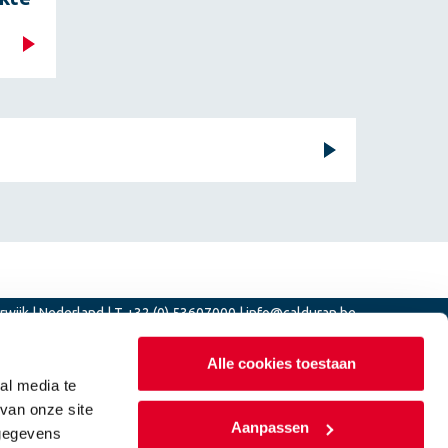
rwijk | Nederland | T +32 (0) 53607000 |
info@calduran.be
Alle cookies toestaan
al media te
Product van
2manydots
van onze site
Aanpassen
 gegevens